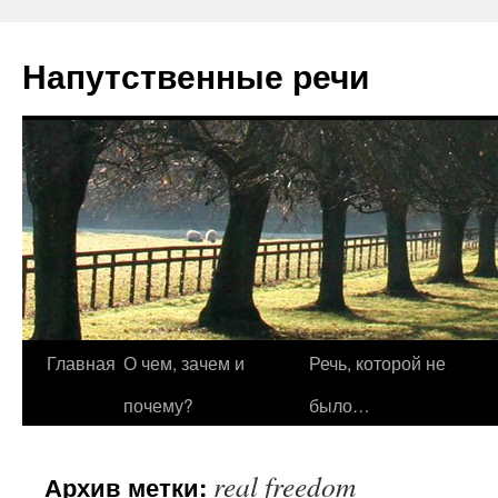
Напутственные речи
Перейти
Главная
О чем, зачем и
Речь, которой не
к
почему?
было…
содержимому
real freedom
Архив метки: