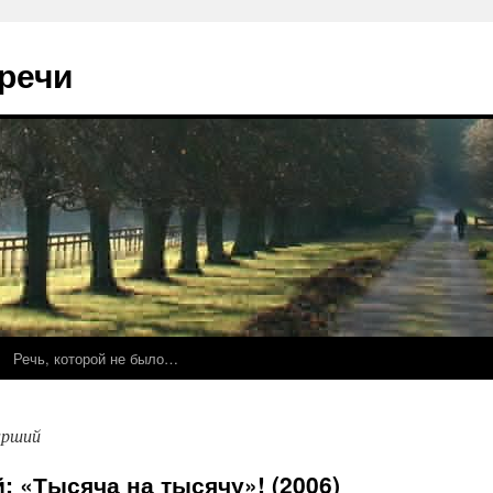
речи
Речь, которой не было…
арший
 «Тысяча на тысячу»! (2006)