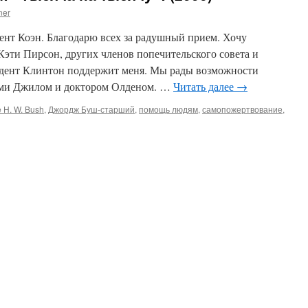
ner
ент Коэн. Благодарю всех за радушный прием. Хочу
Кэти Пирсон, других членов попечительского совета и
идент Клинтон поддержит меня. Мы рады возможности
рами Джилом и доктором Олденом. …
Читать далее
→
 H. W. Bush
,
Джордж Буш-старший
,
помощь людям
,
самопожертвование
,