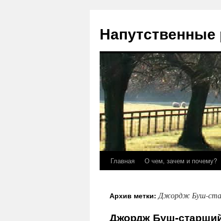
Напутственные 
Главная
О чем, зачем и почему?
Перейти
к
Джордж Буш-ст
Архив метки:
содержимому
Джордж Буш-старший: