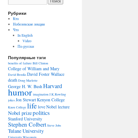
Рубрики
Кто
Нобелевские лекции
Что
In English
Video
По-русски
Популярные тэги
benefits of failure
Bill Clinton
College of William and Mary
David Foster Wallace
David Brooks
death
Doug Marlette
Harvard
George H. W. Bush
humor
imagination
J.K.Rowling
Jon Stewart
Kenyon College
jokes
life
love
Nobel lecture
Knox College
politics
Nobel prize
Stanford University
Stephen Colbert
Steve Jobs
Tulane University
University Wisconsin