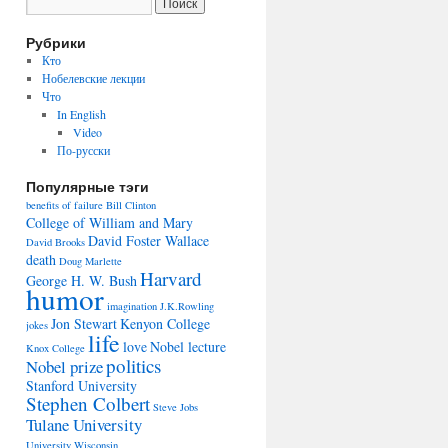
Рубрики
Кто
Нобелевские лекции
Что
In English
Video
По-русски
Популярные тэги
benefits of failure
Bill Clinton
College of William and Mary
David Foster Wallace
David Brooks
death
Doug Marlette
Harvard
George H. W. Bush
humor
imagination
J.K.Rowling
Jon Stewart
Kenyon College
jokes
life
love
Nobel lecture
Knox College
politics
Nobel prize
Stanford University
Stephen Colbert
Steve Jobs
Tulane University
University Wisconsin