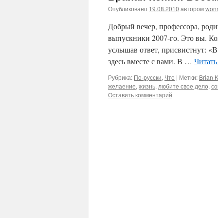
Опубликовано
19.08.2010
автором
won
Добрый вечер, профессора, род
выпускники 2007-го. Это вы. Ког
услышав ответ, присвистнут: «В 
здесь вместе с вами. В …
Читать
Рубрика:
По-русски
,
Что
|
Метки:
Brian 
желаение
,
жизнь
,
любите свое дело
,
со
Оставить комментарий