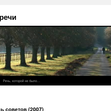
речи
Речь, которой не было…
ь советов (2007)