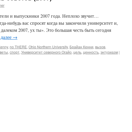
ner
ители и выпускники 2007 года. Неплохо звучит…
да-нибудь вас спросят когда вы закончили университет и,
далеком 2007, ух ты». Это большая честь быть сегодня
 далее
→
Kenny
,
no THERE
,
Ohio Northern University
,
Брайан Кенни
,
вызов
,
веты
,
спорт
,
Университет северного Огайо
,
цель
,
ценность
,
энтузиазм
|