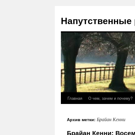
Напутственные 
Главная
О чем, зачем и почему?
Перейти
к
Брайан Кенни
Архив метки:
содержимому
Брайан Кенни: Восем