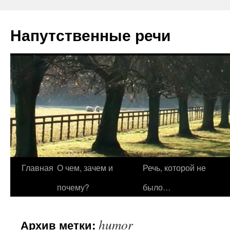
Напутственные речи
Перейти
Главная
О чем, зачем и
Речь, которой не
к
почему?
было…
содержимому
humor
Архив метки: