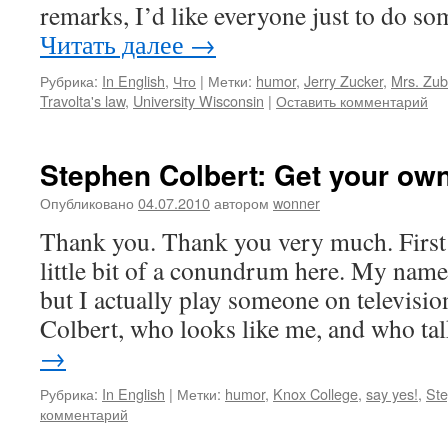
remarks, I’d like everyone just to do s
Читать далее
→
Рубрика:
In English
,
Что
|
Метки:
humor
,
Jerry Zucker
,
Mrs. Zub
Travolta's law
,
University Wisconsin
|
Оставить комментарий
Stephen Colbert: Get your ow
Опубликовано
04.07.2010
автором
wonner
Thank you. Thank you very much. First o
little bit of a conundrum here. My name
but I actually play someone on televis
Colbert, who looks like me, and who t
→
Рубрика:
In English
|
Метки:
humor
,
Knox College
,
say yes!
,
Ste
комментарий