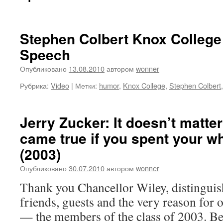
Stephen Colbert Knox Colle
Speech
Опубликовано
13.08.2010
автором
wonner
Рубрика:
Video
|
Метки:
humor
,
Knox College
,
Stephen Colbert
Jerry Zucker: It doesn’t matte
came true if you spent your wh
(2003)
Опубликовано
30.07.2010
автором
wonner
Thank you Chancellor Wiley, distinguis
friends, guests and the very reason for 
— the members of the class of 2003. Bef